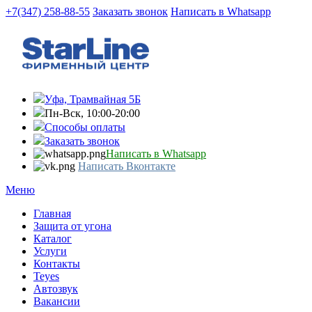
Перейти к основному содержанию
+7(347) 258-88-55
Заказать звонок
Написать в Whatsapp
Уфа, Трамвайная 5Б
Пн-Вск, 10:00-20:00
Способы оплаты
Заказать звонок
Написать в Whatsapp
Написать Вконтакте
Меню
Главная
Защита от угона
Каталог
Услуги
Контакты
Teyes
Автозвук
Вакансии