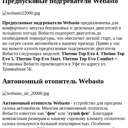
Предпусковые подгреватели Webasto
Предпусковые подгреватели Webasto
предназначены для
комфортного запуска бензиновых и дизельных двигателей в
холодную погоду. Вебасто подогреет двигатель до
необходимой температуры, что обеспечит легкий старт, а так
же согрее салон автомобиля к вашему приходу. Прямо у нас
вы можете купить предпусковые подгреватели двигателя
Вебасто следующих моделей:
Thermo Top Evo 4
,
Thetmo Top
Evo 5
,
Thermo Top Evo Start
,
Thermo Top Evo Comfort +
.
Установка Вебасто производится в Уфе по адресу ул.
Трамвайная 5Б.
Автономный отопитель Webasto
Автономный отопитель Webasto
- устройство для прогрева
салона автомобиля. Многим автомномный отопитель
Вебасто известен как "
фен
" или "
сухой фен
". Благодаря
компактным размерам и нашему соровому климату отопители
салона пользуются большой популярностью. Особенно