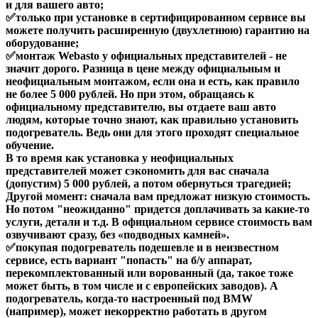
и для вашего авто;
✅только при установке в сертифицированном сервисе вы
можете получить расширенную (двухлетнюю) гарантию на
оборудование;
✅монтаж Webasto у официальных представителей - не
значит дорого. Разница в цене между официальным и
неофициальным монтажом, если она и есть, как правило
не более 5 000 рублей. Но при этом, обращаясь к
официальному представителю, вы отдаете ваш авто
людям, которые точно знают, как правильно установить
подогреватель. Ведь они для этого проходят специальное
обучение.
В то время как установка у неофициальных
представителей может сэкономить для вас сначала
(допустим) 5 000 рублей, а потом обернуться трагедией;
Другой момент: сначала вам предложат низкую стоимость.
Но потом "неожиданно" придется доплачивать за какие-то
услуги, детали и т.д. В официальном сервисе стоимость вам
озвучивают сразу, без «подводных камней».
✅покупая подогреватель подешевле и в неизвестном
сервисе, есть вариант "попасть" на б/у аппарат,
перекомплектованный или ворованный (да, такое тоже
может быть, в том числе и с европейских заводов). А
подогреватель, когда-то настроенный под BMW
(например), может некорректно работать в другом