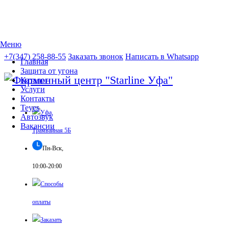
Меню
Перейти к основному содержанию
+7(347) 258-88-55
Заказать звонок
Написать в Whatsapp
Главная
Защита от угона
Каталог
Услуги
Контакты
Teyes
Уфа,
Автозвук
Вакансии
Трамвайная 5Б
Пн-Вск,
10:00-20:00
Способы
оплаты
Заказать