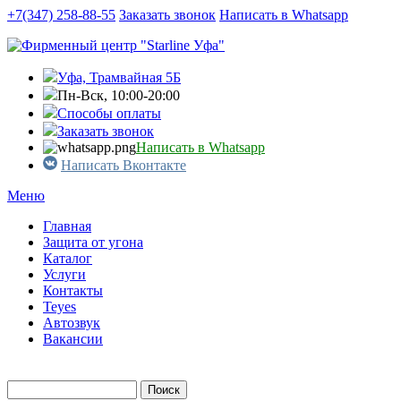
Перейти к основному содержанию
+7(347) 258-88-55
Заказать звонок
Написать в Whatsapp
Уфа, Трамвайная 5Б
Пн-Вск, 10:00-20:00
Способы оплаты
Заказать звонок
Написать в Whatsapp
Написать Вконтакте
Меню
Главная
Защита от угона
Каталог
Услуги
Контакты
Teyes
Автозвук
Вакансии
Поиск