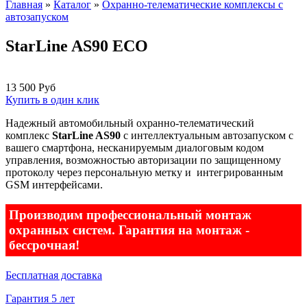
Форма поиска
Главная
»
Каталог
»
Охранно-телематические комплексы с
автозапуском
Вы здесь
StarLine AS90 ECO
13 500 Руб
Купить в один клик
Надежный автомобильный охранно-телематический
комплекс
StarLine AS90
с интеллектуальным автозапуском с
вашего смартфона, несканируемым диалоговым кодом
управления, возможностью авторизации по защищенному
протоколу через персональную метку и интегрированным
GSM интерфейсами.
Производим профессиональный монтаж
охранных систем. Гарантия на монтаж -
бессрочная!
Бесплатная доставка
Гарантия 5 лет